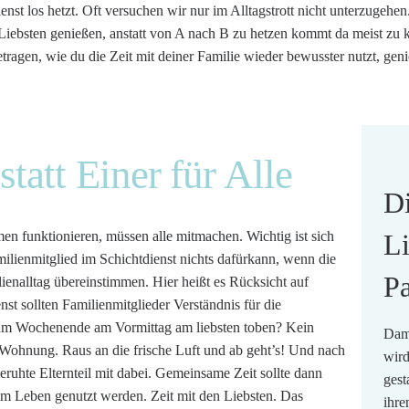
t los hetzt. Oft versuchen wir nur im Alltagstrott nicht unterzugehen. 
iebsten genießen, anstatt von A nach B zu hetzen kommt da meist zu 
gen, wie du die Zeit mit deiner Familie wieder bewusster nutzt, geni
.
statt Einer für Alle
Di
n funktionieren, müssen alle mitmachen. Wichtig ist sich
Li
ilienmitglied im Schichtdienst nichts dafürkann, wenn die
P
ienalltag übereinstimmen. Hier heißt es Rücksicht auf
t sollten Familienmitglieder Verständnis für die
am Wochenende am Vormittag am liebsten toben? Kein
Dami
 Wohnung. Raus an die frische Luft und ab geht’s! Und nach
wird
ruhte Elternteil mit dabei. Gemeinsame Zeit sollte dann
gest
m Leben genutzt werden. Zeit mit den Liebsten. Das
ihre