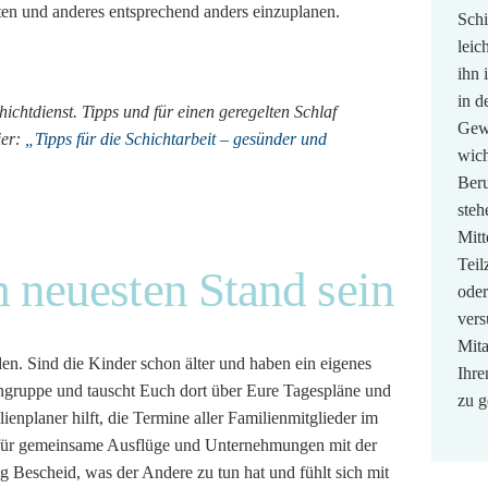
en und anderes entsprechend anders einzuplanen.
Schi
leic
ihn 
in d
ichtdienst. Tipps und für einen geregelten Schlaf
Gewe
ier:
„Tipps für die Schichtarbeit – gesünder und
wich
Beru
steh
Mitt
Teil
 neuesten Stand sein
oder
ver
Mita
en. Sind die Kinder schon älter und haben ein eigenes
Ihr
engruppe und tauscht Euch dort über Eure Tagespläne und
zu g
nplaner hilft, die Termine aller Familienmitglieder im
 für gemeinsame Ausflüge und Unternehmungen mit der
ig Bescheid, was der Andere zu tun hat und fühlt sich mit