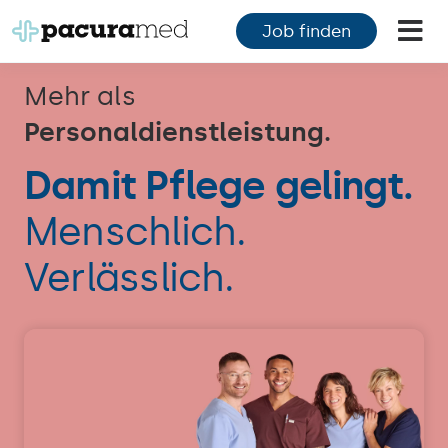
Zum
Job finden
Inhalt
Tog
springen
Nav
F
Mehr als
Personaldienstleistung.
F
Damit Pflege gelingt.
M
Menschlich.
K
Verlässlich.
Ü
M
K