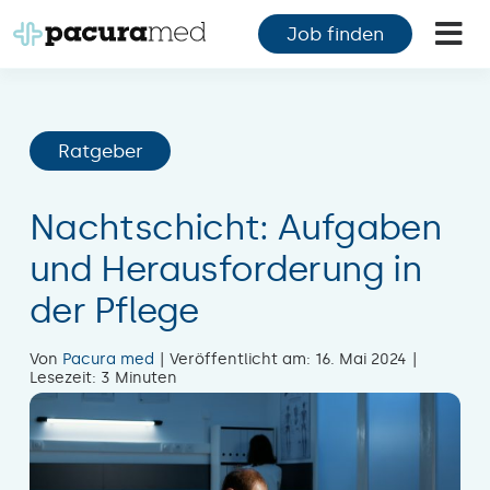
Zum
Job finden
Inhalt
Tog
springen
Nav
F
Ratgeber
F
M
Nachtschicht: Aufgaben
und Herausforderung in
K
der Pflege
Ü
Von
Pacura med
|
Veröffentlicht am: 16. Mai 2024
|
Lesezeit: 3 Minuten
M
K