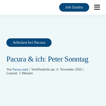
Zum
Job finden
Inhalt
Togg
springen
Navi
F
F
Arbeiten bei Pacura
M
Pacura & ich: Peter Sonntag
K
Von
Pacura med
|
Veröffentlicht am: 6. November 2020
|
Ü
Lesezeit: 5 Minuten
M
K