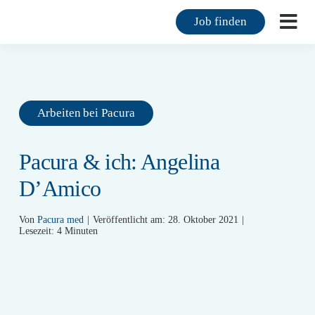
Zum
Job finden
Inhalt
Togg
springen
Navi
F
F
Arbeiten bei Pacura
M
Pacura & ich: Angelina
K
D’Amico
Ü
Von
Pacura med
|
Veröffentlicht am: 28. Oktober 2021
|
Lesezeit: 4 Minuten
M
K