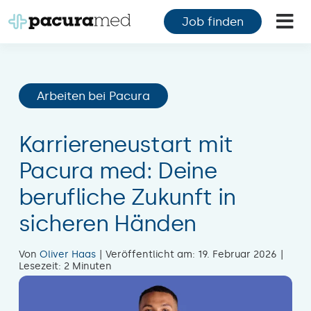
Zum
Job finden
Inhalt
Tog
springen
Nav
F
Arbeiten bei Pacura
F
M
Karriereneustart mit
Pacura med: Deine
K
berufliche Zukunft in
Ü
sicheren Händen
M
Von
Oliver Haas
|
Veröffentlicht am: 19. Februar 2026
|
Lesezeit: 2 Minuten
K