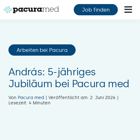
Zum
Job finden
Inhalt
Tog
springen
Nav
F
F
Arbeiten bei Pacura
M
András: 5-jähriges
K
Jubiläum bei Pacura med
Ü
Von
Pacura med
|
Veröffentlicht am: 2. Juni 2026
|
Lesezeit: 4 Minuten
M
K