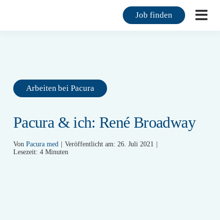
Zum
Job finden
Inhalt
Togg
springen
Navi
F
F
Arbeiten bei Pacura
M
Pacura & ich: René Broadway
K
Von
Pacura med
|
Veröffentlicht am: 26. Juli 2021
|
Ü
Lesezeit: 4 Minuten
M
K