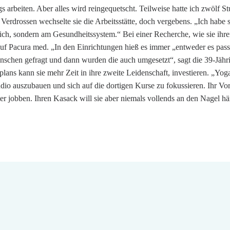
s arbeiten. Aber alles wird reingequetscht. Teilweise hatte ich zwölf 
h. Verdrossen wechselte sie die Arbeitsstätte, doch vergebens. „Ich habe 
n sich, sondern am Gesundheitssystem.“ Bei einer Recherche, wie sie ih
uf Pacura med. „In den Einrichtungen hieß es immer „entweder es passt
hen gefragt und dann wurden die auch umgesetzt“, sagt die 39-Jährige
lans kann sie mehr Zeit in ihre zweite Leidenschaft, investieren. „Yo
Studio auszubauen und sich auf die dortigen Kurse zu fokussieren. Ihr 
 jobben. Ihren Kasack will sie aber niemals vollends an den Nagel hän