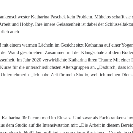
rankenschwester Katharina Paschek kein Problem. Mühelos schafft sie d
beit und Hobby. Ihre innere Gelassenheit ist dabei der Schlüsselfakto
rlich auch.
 mit einem warmen Lächeln im Gesicht sitzt Katharina auf einer Yogam
n der Wand geschrieben. Zusammen mit der Klangschale auf dem Boden 
enheit. Im Jahr 2020 verwirklichte Katharina ihren Traum: Mit einer Fr
 Kurse für die unterschiedlichsten Altersgruppen an. „Dadurch, dass ich
nternehmerin. „Ich habe Zeit für mein Studio, weil ich meinen Dienst
st Katharina für Pacura med im Einsatz. Und zwar als Fachkrankenschw
aus dem Studio auf die Intensivstation mit: „Die Arbeit in diesem Bereic
sbesondere in Notfällen profitiert sie von dieser Resistenz. „Gerade in