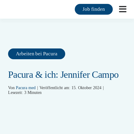
Zum
Job finden
Inhalt
Togg
springen
Navi
F
F
Arbeiten bei Pacura
M
Pacura & ich: Jennifer Campo
K
Von
Pacura med
|
Veröffentlicht am: 15. Oktober 2024
|
Ü
Lesezeit: 3 Minuten
M
K