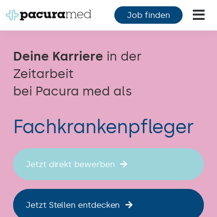
Zum
Job finden
Inhalt
Tog
springen
Nav
F
Deine Karriere
in der
F
Zeitarbeit
bei Pacura med als
M
Fachkrankenpfleger
K
Ü
Jetzt direkt bewerben
M
K
Jetzt Stellen entdecken