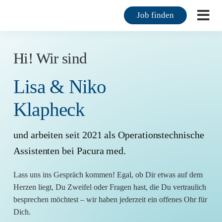
Zum
Job finden
Inhalt
Togg
springen
Navi
F
Hi! Wir sind
F
Lisa & Niko
M
Klapheck
K
und arbeiten seit 2021 als
Operationstechnische
Assistenten
bei Pacura med.
Ü
Lass uns ins Gespräch kommen! Egal, ob Dir etwas auf dem
M
Herzen liegt, Du Zweifel oder Fragen hast, die Du vertraulich
besprechen möchtest – wir haben jederzeit ein offenes Ohr für
K
Dich.