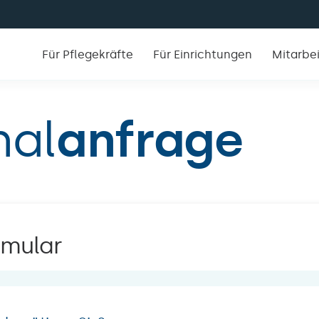
Für Pflegekräfte
Für Einrichtungen
Mitarbe
nal
anfrage
rmular